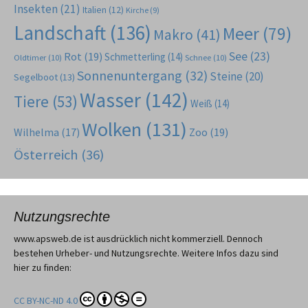
Insekten
(21)
Italien
(12)
Kirche
(9)
Landschaft
(136)
Meer
(79)
Makro
(41)
See
(23)
Rot
(19)
Schmetterling
(14)
Oldtimer
(10)
Schnee
(10)
Sonnenuntergang
(32)
Steine
(20)
Segelboot
(13)
Wasser
(142)
Tiere
(53)
Weiß
(14)
Wolken
(131)
Wilhelma
(17)
Zoo
(19)
Österreich
(36)
Nutzungsrechte
www.apsweb.de ist ausdrücklich nicht kommerziell. Dennoch
bestehen Urheber- und Nutzungsrechte. Weitere Infos dazu sind
hier zu finden:
CC BY-NC-ND 4.0