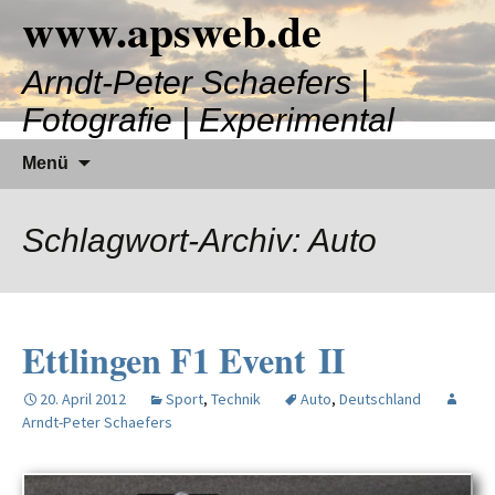
www.apsweb.de
Zum
Inhalt
springen
Arndt-Peter Schaefers |
Fotografie | Experimental
Suchen
Menü
nach:
Schlagwort-Archiv: Auto
Ettlingen F1 Event II
20. April 2012
Sport
,
Technik
Auto
,
Deutschland
Arndt-Peter Schaefers