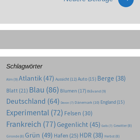
Schlagwörter
Atlantik
(47)
Berge
(38)
Auto
(15)
Aussicht
(12)
Alm
(9)
Blau
(86)
Blatt
(21)
Blumen
(17)
Blåvand
(9)
Deutschland
(64)
England
(15)
Dänemark
(10)
Devon
(7)
Experimental
(72)
Felsen
(30)
Frankreich
(77)
Gegenlicht
(45)
Gewitter
(8)
Gelb
(7)
Grün
(49)
HDR
(38)
Hafen
(25)
Gironde
(8)
Herbst
(8)