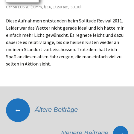
Canon EOS 7D (98mm, f/5.6, 1/250 sec, ISO100)
Diese Aufnahmen entstan­den beim Solitude Revival 2011.
Leider war das Wetter nicht gerade ideal und ich hätte mir
einfach mehr Licht gewünscht. Es regne­te leicht und dazu
dauer­te es relativ lange, bis die heißen Kisten wieder an
meinem Standort vorbei­schos­sen. Trotzdem hatte ich
Spaß an diesen alten Fahrzeugen, die man einfach viel zu
selten in Aktion sieht.
Beitragsnavigation
←
Ältere Beiträge
→
Neuere Beiträge