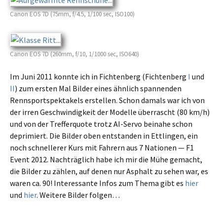
Canon EOS 7D (75mm, f/4.5, 1/100 sec, ISO100)
Canon EOS 7D (260mm, f/10, 1/1000 sec, ISO640)
Im Juni 2011 konnte ich in Fichtenberg (Fichtenberg
I
und
II
) zum ersten Mal Bilder eines ähnlich spannen­den
Rennsportspektakels erstel­len. Schon damals war ich von
der irren Geschwindigkeit der Modelle überrascht (80 km/h)
und von der Trefferquote trotz AI-Servo beina­he schon
depri­miert. Die Bilder oben entstan­den in Ettlingen, ein
noch schnel­le­rer Kurs mit Fahrern aus 7 Nationen — F1
Event 2012. Nachträglich habe ich mir die Mühe gemacht,
die Bilder zu zählen, auf denen nur Asphalt zu sehen war, es
waren ca. 90! Interessante Infos zum Thema gibt es
hier
und
hier
. Weitere Bilder folgen…