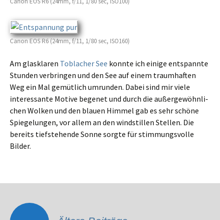
Canon EOS R6 (24mm, f/11, 1/80 sec, ISO100)
Canon EOS R6 (24mm, f/11, 1/80 sec, ISO160)
Am glaskla­ren
Toblacher See
konnte ich einige entspann­te
Stunden verbrin­gen und den See auf einem traum­haf­ten
Weg ein Mal gemüt­lich umrun­den. Dabei sind mir viele
inter­es­san­te Motive begenet und durch die außer­ge­wöhn­li­
chen Wolken und den blauen Himmel gab es sehr schöne
Spiegelungen, vor allem an den windstil­len Stellen. Die
bereits tiefstehen­de Sonne sorgte für stimmungs­vol­le
Bilder.
Beitragsnavigation