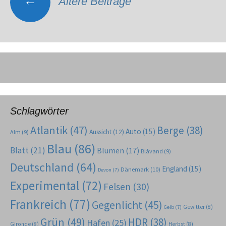
←
Ältere Beiträge
Schlagwörter
Atlantik
(47)
Berge
(38)
Auto
(15)
Aussicht
(12)
Alm
(9)
Blau
(86)
Blatt
(21)
Blumen
(17)
Blåvand
(9)
Deutschland
(64)
England
(15)
Dänemark
(10)
Devon
(7)
Experimental
(72)
Felsen
(30)
Frankreich
(77)
Gegenlicht
(45)
Gewitter
(8)
Gelb
(7)
Grün
(49)
HDR
(38)
Hafen
(25)
Gironde
(8)
Herbst
(8)