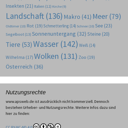
Insekten
(21)
Italien
(12)
Kirche
(9)
Landschaft
(136)
Meer
(79)
Makro
(41)
See
(23)
Rot
(19)
Schmetterling
(14)
Oldtimer
(10)
Schnee
(10)
Sonnenuntergang
(32)
Steine
(20)
Segelboot
(13)
Wasser
(142)
Tiere
(53)
Weiß
(14)
Wolken
(131)
Wilhelma
(17)
Zoo
(19)
Österreich
(36)
Nutzungsrechte
www.apsweb.de ist ausdrücklich nicht kommerziell. Dennoch
bestehen Urheber- und Nutzungsrechte. Weitere Infos dazu sind
hier zu finden:
CC BY-NC-ND 4.0