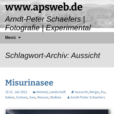
Zum
www.apsweb.de
Inhalt
springen
Arndt-Peter Schaefers |
Fotografie | Experimental
Suchen
Menü
nach:
Schlagwort-Archiv: Aussicht
Misurinasee
15. Juli 2022
Himmel
,
Landschaft
Aussicht
,
Berge
,
Eis
,
Italien
,
Schnee
,
See
,
Wasser
,
Wolken
Arndt-Peter Schaefers