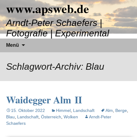
www.apsweb.de
Zum
Inhalt
springen
Arndt-Peter Schaefers |
Fotografie | Experimental
Suchen
Menü
nach:
Schlagwort-Archiv: Blau
Waidegger Alm II
15. Oktober 2022
Himmel
,
Landschaft
Alm
,
Berge
,
Blau
,
Landschaft
,
Österreich
,
Wolken
Arndt-Peter
Schaefers