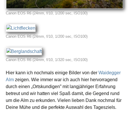
Canon EOS R6 (24mm, f/10, 1/200 sec, ISO100)
Canon EOS R6 (24mm, f/10, 1/200 sec, ISO100)
Canon EOS R6 (24mm, f/10, 1/320 sec, ISO100)
Hier kann ich nochmals einige Bilder von der
Waidegger
Alm
zeigen. Wie immer war ich auch hier hervor­ra­gend
durch einen „Ortskundigen” mit langjäh­ri­ger Erfahrung
betreut und wir hatten viel Spaß damit, die Gegend rund
um die Alm zu erkun­den. Vielen lieben Dank nochmal für
Deine Mühe und die perfek­te Auswahl des Tagesziels.