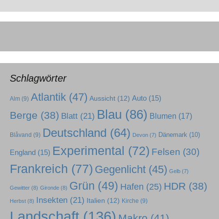
Schlagwörter
Atlantik
(47)
Auto
(15)
Aussicht
(12)
Alm
(9)
Blau
(86)
Berge
(38)
Blatt
(21)
Blumen
(17)
Deutschland
(64)
Dänemark
(10)
Blåvand
(9)
Devon
(7)
Experimental
(72)
Felsen
(30)
England
(15)
Frankreich
(77)
Gegenlicht
(45)
Gelb
(7)
Grün
(49)
HDR
(38)
Hafen
(25)
Gewitter
(8)
Gironde
(8)
Insekten
(21)
Italien
(12)
Kirche
(9)
Herbst
(8)
Landschaft
(136)
Makro
(41)