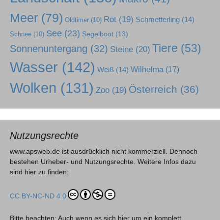
Meer
(79)
Rot
(19)
Schmetterling
(14)
Oldtimer
(10)
See
(23)
Segelboot
(13)
Schnee
(10)
Tiere
(53)
Sonnenuntergang
(32)
Steine
(20)
Wasser
(142)
Wilhelma
(17)
Weiß
(14)
Wolken
(131)
Österreich
(36)
Zoo
(19)
Nutzungsrechte
www.apsweb.de ist ausdrücklich nicht kommerziell. Dennoch
bestehen Urheber- und Nutzungsrechte. Weitere Infos dazu
sind hier zu finden:
CC BY-NC-ND 4.0
Bitte beachten: Auch wenn es sich hier um ein komplett