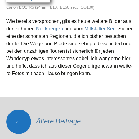
Canon EOS R6 (24mm, f/13, 1/160 sec, ISO100)
Wie bereits verspro­chen, gibt es heute weite­re Bilder aus
den schönen
Nockbergen
und vom
Millstätter See
. Sicher
eine der schöns­ten Regionen, die ich bisher besuchen
durfte. Die Wege und Pfade sind sehr gut beschil­dert und
bei den unzäh­li­gen Touren ist sicher­lich für jeden
Wandertyp etwas Interessantes dabei. Ich war gerne hier
und hoffe, dass ich aus dieser Gegend irgend­wann weite­
re Fotos mit nach Hause bringen kann.
Beitragsnavigation
←
Ältere Beiträge